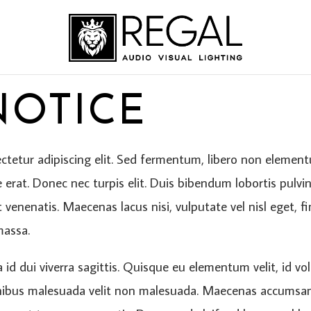
NOTICE
ectetur adipiscing elit. Sed fermentum, libero non elem
 erat. Donec nec turpis elit. Duis bibendum lobortis pulvina
venenatis. Maecenas lacus nisi, vulputate vel nisl eget, fi
massa.
la id dui viverra sagittis. Quisque eu elementum velit, id 
inibus malesuada velit non malesuada. Maecenas accumsan l