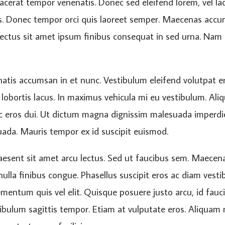
cerat tempor venenatis. Donec sed eleifend lorem, vel lao
ices. Donec tempor orci quis laoreet semper. Maecenas acc
lectus sit amet ipsum finibus consequat in sed urna. Nam 
tis accumsan in et nunc. Vestibulum eleifend volutpat erat
 lobortis lacus. In maximus vehicula mi eu vestibulum. Aliqu
c eros dui. Ut dictum magna dignissim malesuada imperdiet
uada. Mauris tempor ex id suscipit euismod.
Praesent sit amet arcu lectus. Sed ut faucibus sem. Maecena
lla finibus congue. Phasellus suscipit eros ac diam vestibu
lementum quis vel elit. Quisque posuere justo arcu, id fa
stibulum sagittis tempor. Etiam at vulputate eros. Aliquam 