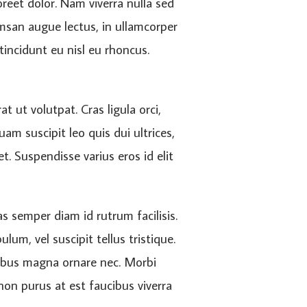
reet dolor. Nam viverra nulla sed
umsan augue lectus, in ullamcorper
tincidunt eu nisl eu rhoncus.
 ut volutpat. Cras ligula orci,
am suscipit leo quis dui ultrices,
. Suspendisse varius eros id elit
s semper diam id rutrum facilisis.
lum, vel suscipit tellus tristique.
ucibus magna ornare nec. Morbi
non purus at est faucibus viverra