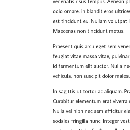
venenatis risus tempus. Aenean pla
odio ornare, in blandit eros ultr
est tincidunt eu. Nullam volutpat 
Maecenas non tincidunt metus.
Praesent quis arcu eget sem venena
feugiat vitae massa vitae, pulvinar
id fermentum elit auctor. Nulla ne
vehicula, non suscipit dolor males
In sagittis ut tortor ac aliquam. 
Curabitur elementum erat viverra nu
Nulla vel nibh nec sem efficitur e
sodales fringilla nunc. Integer ve