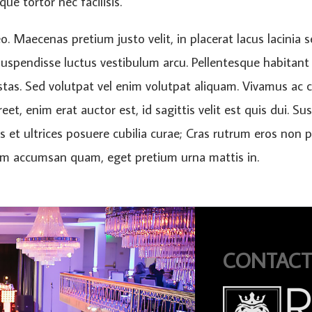
que tortor nec facilisis.
leo. Maecenas pretium justo velit, in placerat lacus lacinia 
. Suspendisse luctus vestibulum arcu. Pellentesque habitant
tas. Sed volutpat vel enim volutpat aliquam. Vivamus ac c
oreet, enim erat auctor est, id sagittis velit est quis dui. 
us et ultrices posuere cubilia curae; Cras rutrum eros non
lum accumsan quam, eget pretium urna mattis in.
CONTACT