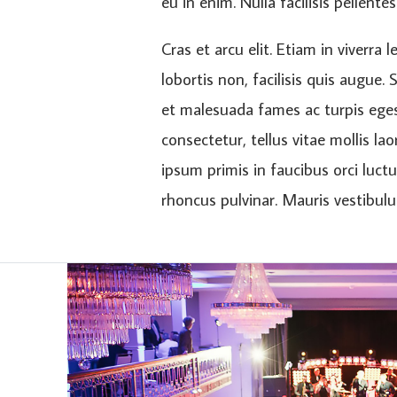
eu in enim. Nulla facilisis pellentes
Cras et arcu elit. Etiam in viverra 
lobortis non, facilisis quis augue
et malesuada fames ac turpis eges
consectetur, tellus vitae mollis la
ipsum primis in faucibus orci luct
rhoncus pulvinar. Mauris vestibu